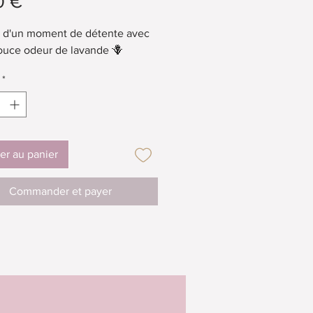
Prix
0 €
z d'un moment de détente avec
ouce odeur de lavande 🪻
*
er au panier
Commander et payer