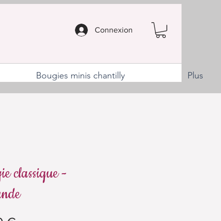
Connexion
Bougies minis chantilly
Plus
e classique -
ande