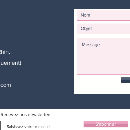
hin,
quement)
.com
Recevez nos newsletters
S'abonner