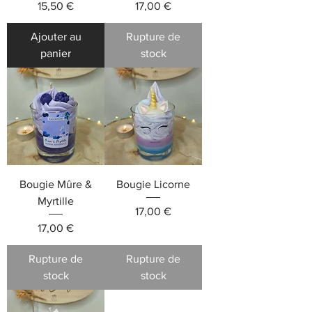
Prix
Prix
15,50 €
17,00 €
Ajouter au
Rupture de
panier
stock
Bougie Mûre &
Bougie Licorne
Myrtille
Prix
17,00 €
Prix
17,00 €
Rupture de
Rupture de
stock
stock