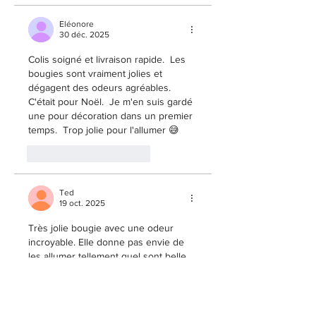
Eléonore
30 déc. 2025
Colis soigné et livraison rapide.  Les 
bougies sont vraiment jolies et 
dégagent des odeurs agréables. 
C'était pour Noël.  Je m'en suis gardé 
une pour décoration dans un premier 
temps.  Trop jolie pour l'allumer 😅
J'aime
Répondre
Ted
19 oct. 2025
Très jolie bougie avec une odeur 
incroyable. Elle donne pas envie de 
les allumer tellement quel sont belle 
😍 
J'aime
Répondre