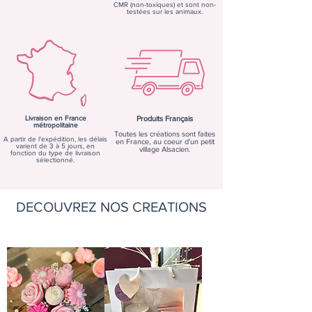
CMR (non-toxiques) et sont non-
testées sur les animaux.
Livraison en France
Produits Français
métropolitaine
Toutes les créations sont faites
A partir de l'expédition, les délais
en France, au coeur d'un petit
varient de 3 à 5 jours, en
village Alsacien.
fonction du type de livraison
sélectionné.
DECOUVREZ NOS CREATIONS